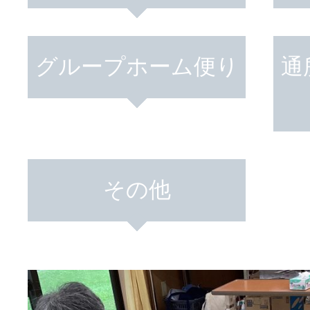
活動のご報
はなぶさ消化器・内視鏡
グループホーム便り
通
介護老人保健施設 長寿の
採用情報
最新情報
その他
短期入所療養介護ショー
トピック・写真
活動のご報
長寿の里通所リハビリテ
デイサービス便り