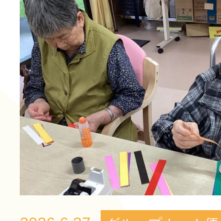
長寿の里 デイサービスセ
グループホーム便り
グループホーム 長寿
通所リハビリテーション
長寿の里在宅介護支援セ
一覧
その他