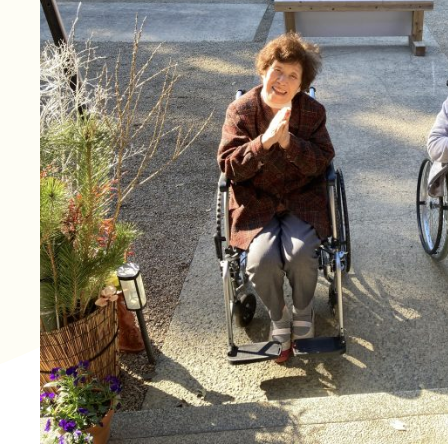
長寿の里 デイサービスセ
グループホーム便り
グループホーム 長寿
通所リハビリテーション
長寿の里在宅介護支援セ
一覧
その他