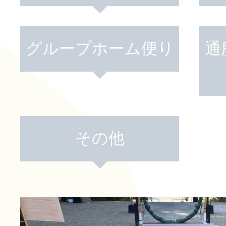
活動のご報
はなぶさ消化器・内視鏡
グループホーム便り
通
介護老人保健施設 長寿の
採用情報
最新情報
その他
短期入所療養介護ショー
トピック・写真
活動のご報
長寿の里通所リハビリテ
デイサービス便り