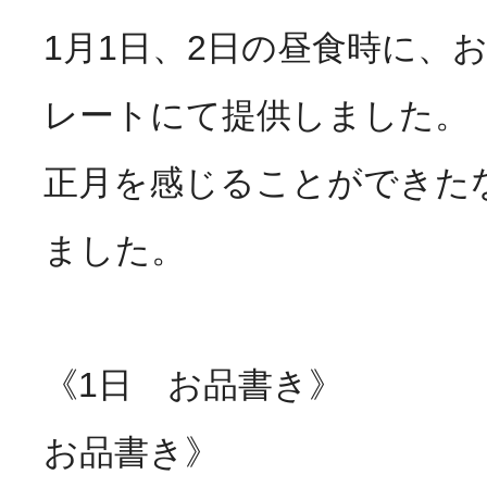
1月1日、2日の昼食時に、
活動のご報
はなぶさ消化器・内視鏡
レートにて提供しました。
正月を感じることができた
介護老人保健施設 長寿の
採用情報
最新情報
ました。
短期入所療養介護ショー
トピック・写真
活動のご報
《1日 お品書き
長寿の里通所リハビリテ
デイサービス便り
お品書き》