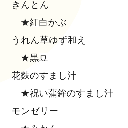
きんとん
★紅白かぶ
うれん草ゆず和え
★黒豆
花麩のすまし汁
★祝い蒲鉾のすま
モンゼリー