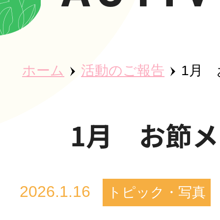
ホーム
ホーム
活動のご報告
1月
秀英会につ
1月 お節
魅力・取り
2026.1.16
トピック・写真
事業所紹介