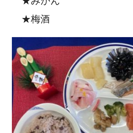
★みかん
★梅酒