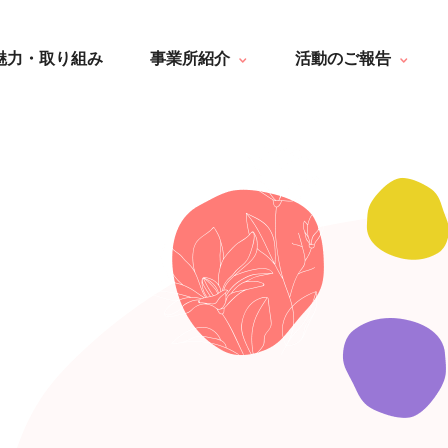
はなぶさ消化器・内視鏡クリニック
一覧
介護老人保健施設 長寿の里
最新情報
魅力・取り組み
事業所紹介
活動のご報告
短期入所療養介護ショートステイ
トピック・写真
長寿の里通所リハビリテーション
デイサービス便り
長寿の里 デイサービスセンター
グループホーム便り
はなぶさ消化器・内視鏡クリニック
一覧
グループホーム 長寿
通所リハビリテーション便り
介護老人保健施設 長寿の里
最新情報
長寿の里在宅介護支援センター
その他
短期入所療養介護ショートステイ
トピック・写真
長寿の里通所リハビリテーション
デイサービス便り
長寿の里 デイサービスセンター
グループホーム便り
グループホーム 長寿
通所リハビリテーション便り
長寿の里在宅介護支援センター
その他