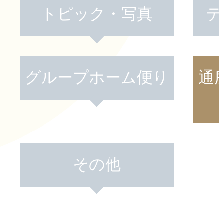
トピック・写真
活動のご報
はなぶさ消化器・内視鏡
グループホーム便り
通
介護老人保健施設 長寿の
採用情報
最新情報
短期入所療養介護ショー
トピック・写真
活動のご報
その他
長寿の里通所リハビリテ
デイサービス便り