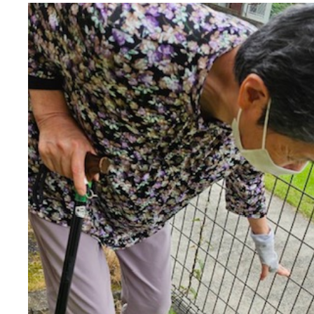
長寿の里 デイサービスセ
グループホーム便り
グループホーム 長寿
通所リハビリテーション
長寿の里在宅介護支援セ
一覧
その他