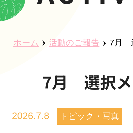
ホーム
ホーム
活動のご報告
7月
秀英会につ
7月 選択
魅力・取り
2026.7.8
トピック・写真
事業所紹介