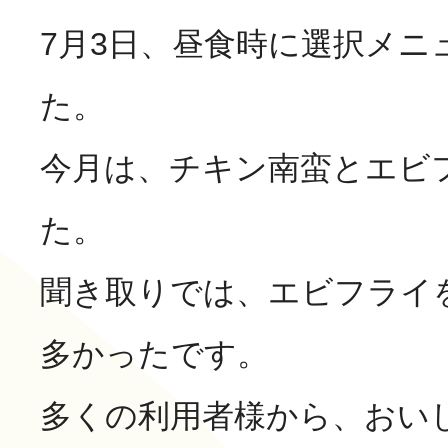
7月3日、昼食時に選択メニ
活動のご報
はなぶさ消化器・内視鏡
た。
今月は、チキン南蛮とエビ
介護老人保健施設 長寿の
採用情報
最新情報
た。
短期入所療養介護ショー
聞き取りでは、エビフライ
トピック・写真
活動のご報
多かったです。
長寿の里通所リハビリテ
デイサービス便り
多くの利用者様から、おい