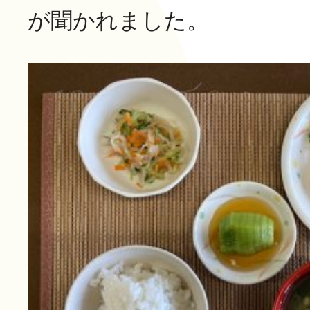
長寿の里 デイサービスセ
が聞かれました。
グループホーム便り
グループホーム 長寿
通所リハビリテーション
長寿の里在宅介護支援セ
一覧
その他