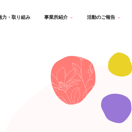
はなぶさ消化器・内視鏡クリニック
一覧
介護老人保健施設 長寿の里
最新情報
魅力・取り組み
事業所紹介
活動のご報告
短期入所療養介護ショートステイ
トピック・写真
長寿の里通所リハビリテーション
デイサービス便り
長寿の里 デイサービスセンター
グループホーム便り
はなぶさ消化器・内視鏡クリニック
一覧
グループホーム 長寿
通所リハビリテーション便り
介護老人保健施設 長寿の里
最新情報
長寿の里在宅介護支援センター
その他
短期入所療養介護ショートステイ
トピック・写真
長寿の里通所リハビリテーション
デイサービス便り
長寿の里 デイサービスセンター
グループホーム便り
グループホーム 長寿
通所リハビリテーション便り
長寿の里在宅介護支援センター
その他