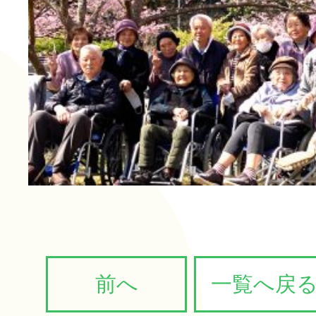
長寿の里 デイサービスセ
グループホーム便り
グループホーム 長寿
通所リハビリテーション
長寿の里在宅介護支援セ
一覧
その他
前へ
一覧へ戻