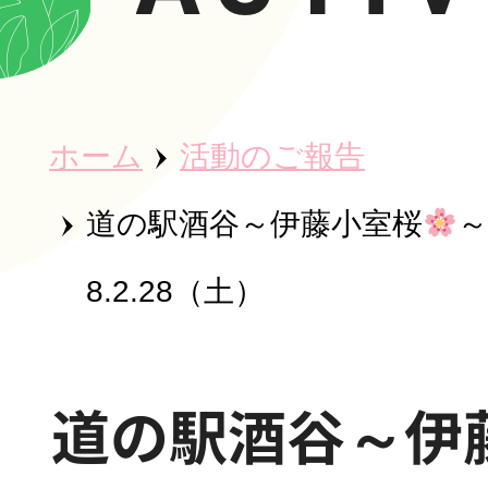
ホーム
ホーム
活動のご報告
秀英会につ
道の駅酒谷～伊藤小室桜
8.2.28（土）
魅力・取り
道の駅酒谷～伊
事業所紹介