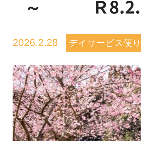
～ Ｒ8.2.
活動のご報
はなぶさ消化器・内視鏡
2026.2.28
デイサービス便
介護老人保健施設 長寿の
採用情報
最新情報
短期入所療養介護ショー
トピック・写真
活動のご報
長寿の里通所リハビリテ
デイサービス便り