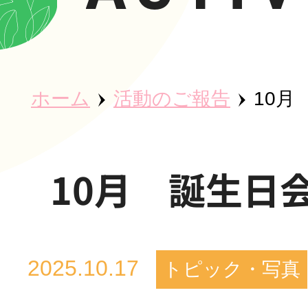
ホーム
ホーム
活動のご報告
10月
秀英会につ
10月 誕生日
魅力・取り
2025.10.17
トピック・写真
事業所紹介