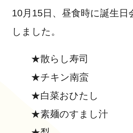
10月15日、昼食時に誕生
活動のご報
はなぶさ消化器・内視鏡
しました。
介護老人保健施設 長寿の
採用情報
★散らし寿司
最新情報
★チキン南蛮
短期入所療養介護ショー
トピック・写真
活動のご報
★白菜おひたし
長寿の里通所リハビリテ
★素麺のすまし汁
デイサービス便り
★梨