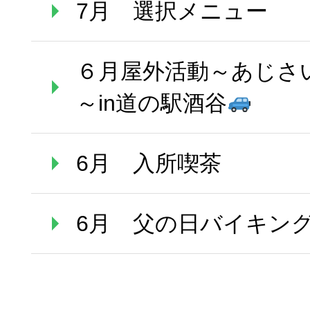
7月 選択メニュー
６月屋外活動～あじさ
～in道の駅酒谷
6月 入所喫茶
6月 父の日バイキン