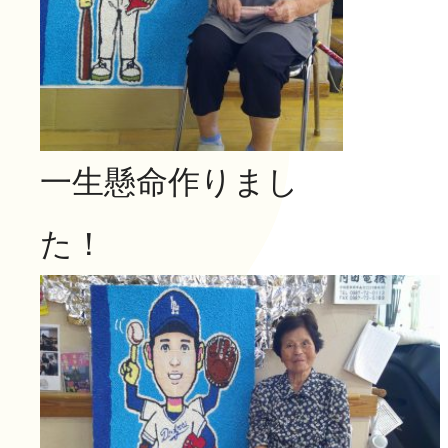
長寿の里 デイサービスセ
グループホーム便り
グループホーム 長寿
通所リハビリテーション
一生懸命作りまし
長寿の里在宅介護支援セ
一覧
た！
その他