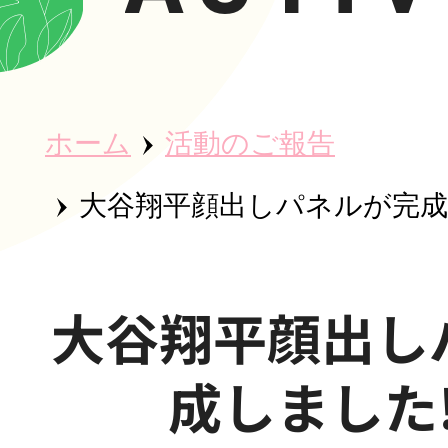
ホーム
ホーム
活動のご報告
秀英会につ
大谷翔平顔出しパネルが完成しま
魅力・取り
大谷翔平顔出し
成しました!(
事業所紹介