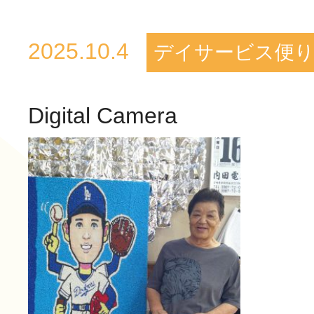
活動のご報
2025.10.4
デイサービス便
はなぶさ消化器・内視鏡
Digital Camera
介護老人保健施設 長寿の
採用情報
最新情報
短期入所療養介護ショー
トピック・写真
活動のご報
長寿の里通所リハビリテ
デイサービス便り