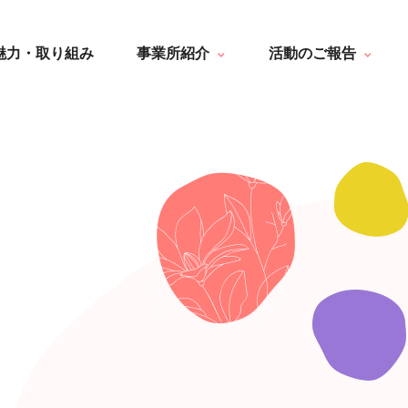
はなぶさ消化器・内視鏡クリニック
一覧
介護老人保健施設 長寿の里
最新情報
魅力・取り組み
事業所紹介
活動のご報告
短期入所療養介護ショートステイ
トピック・写真
長寿の里通所リハビリテーション
デイサービス便り
長寿の里 デイサービスセンター
グループホーム便り
はなぶさ消化器・内視鏡クリニック
一覧
グループホーム 長寿
通所リハビリテーション便り
介護老人保健施設 長寿の里
最新情報
長寿の里在宅介護支援センター
その他
短期入所療養介護ショートステイ
トピック・写真
長寿の里通所リハビリテーション
デイサービス便り
長寿の里 デイサービスセンター
グループホーム便り
グループホーム 長寿
通所リハビリテーション便り
長寿の里在宅介護支援センター
その他