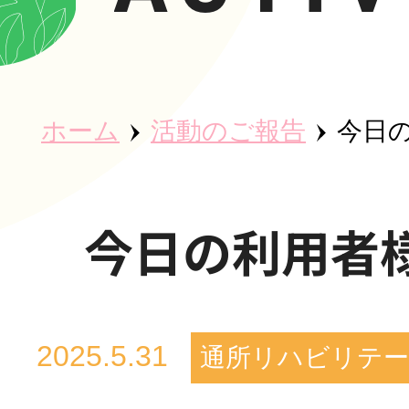
ホーム
ホーム
活動のご報告
今日の
秀英会につ
今日の利用者様(
魅力・取り
2025.5.31
通所リハビリテ
事業所紹介