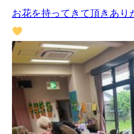
お花を持ってきて頂きあり
活動のご報
はなぶさ消化器・内視鏡
介護老人保健施設 長寿の
採用情報
最新情報
短期入所療養介護ショー
トピック・写真
活動のご報
長寿の里通所リハビリテ
デイサービス便り