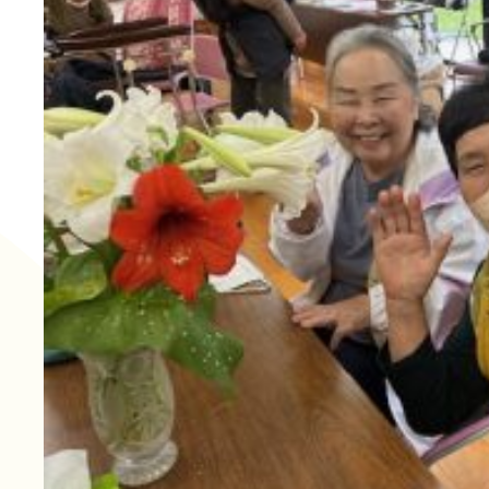
長寿の里 デイサービスセ
グループホーム便り
グループホーム 長寿
通所リハビリテーション
長寿の里在宅介護支援セ
一覧
その他