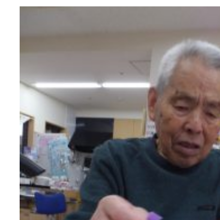
活動のご報
はなぶさ消化器・内視鏡
介護老人保健施設 長寿の
採用情報
最新情報
短期入所療養介護ショー
トピック・写真
活動のご報
長寿の里通所リハビリテ
デイサービス便り