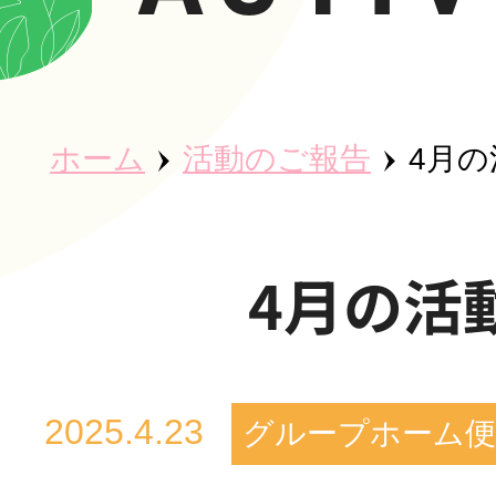
ホーム
ホーム
活動のご報告
4月の
秀英会につ
4月の活
魅力・取り
2025.4.23
グループホーム
事業所紹介