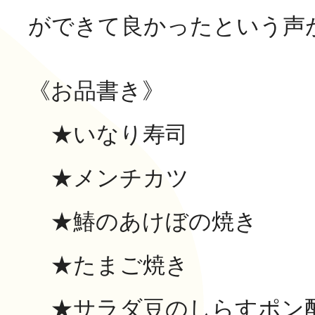
長寿の里 デイサービスセ
ができて良かったという声
グループホーム便り
グループホーム 長寿
《お品書き》
通所リハビリテーション
★いなり寿司
長寿の里在宅介護支援セ
一覧
★メンチカツ
★鰆のあけぼの焼き
その他
★たまご焼き
★サラダ豆のしらすポン