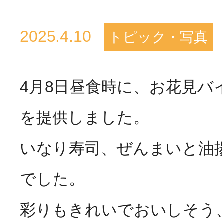
活動のご報
2025.4.10
トピック・写真
はなぶさ消化器・内視鏡
4月8日昼食時に、お花見バ
介護老人保健施設 長寿の
採用情報
最新情報
を提供しました。
短期入所療養介護ショー
いなり寿司、ぜんまいと油
トピック・写真
活動のご報
でした。
長寿の里通所リハビリテ
デイサービス便り
彩りもきれいでおいしそう