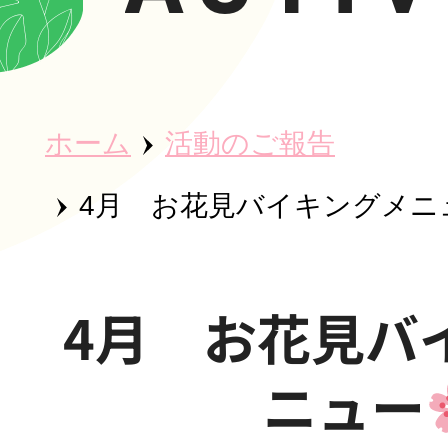
ホーム
ホーム
活動のご報告
秀英会につ
4月 お花見バイキングメニ
魅力・取り
4月 お花見バ
ニュー
事業所紹介