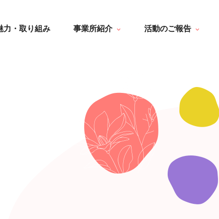
はなぶさ消化器・内視鏡クリニック
一覧
介護老人保健施設 長寿の里
最新情報
魅力・取り組み
事業所紹介
活動のご報告
短期入所療養介護ショートステイ
トピック・写真
長寿の里通所リハビリテーション
デイサービス便り
長寿の里 デイサービスセンター
グループホーム便り
はなぶさ消化器・内視鏡クリニック
一覧
グループホーム 長寿
通所リハビリテーション便り
介護老人保健施設 長寿の里
最新情報
長寿の里在宅介護支援センター
その他
短期入所療養介護ショートステイ
トピック・写真
長寿の里通所リハビリテーション
デイサービス便り
長寿の里 デイサービスセンター
グループホーム便り
グループホーム 長寿
通所リハビリテーション便り
長寿の里在宅介護支援センター
その他