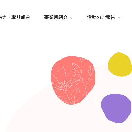
はなぶさ消化器・内視鏡クリニック
一覧
介護老人保健施設 長寿の里
最新情報
魅力・取り組み
事業所紹介
活動のご報告
短期入所療養介護ショートステイ
トピック・写真
長寿の里通所リハビリテーション
デイサービス便り
長寿の里 デイサービスセンター
グループホーム便り
はなぶさ消化器・内視鏡クリニック
一覧
グループホーム 長寿
通所リハビリテーション便り
介護老人保健施設 長寿の里
最新情報
長寿の里在宅介護支援センター
その他
短期入所療養介護ショートステイ
トピック・写真
長寿の里通所リハビリテーション
デイサービス便り
長寿の里 デイサービスセンター
グループホーム便り
グループホーム 長寿
通所リハビリテーション便り
長寿の里在宅介護支援センター
その他