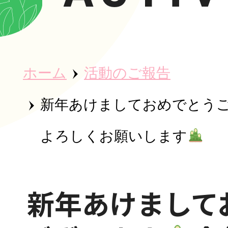
ホーム
ホーム
活動のご報告
秀英会につ
新年あけましておめでとう
よろしくお願いします
魅力・取り
新年あけまして
事業所紹介