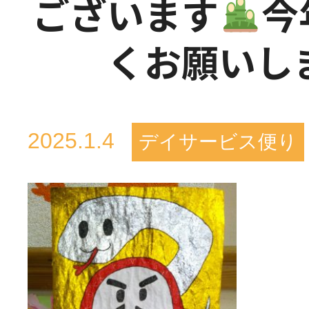
ございます
今
くお願いし
活動のご報
はなぶさ消化器・内視鏡
介護老人保健施設 長寿の
採用情報
2025.1.4
デイサービス便り
最新情報
短期入所療養介護ショー
トピック・写真
活動のご報
長寿の里通所リハビリテ
デイサービス便り