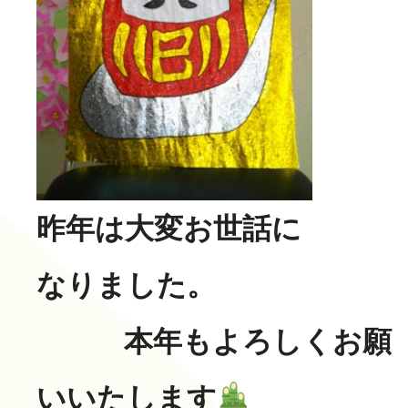
長寿の里 デイサービスセ
グループホーム便り
グループホーム 長寿
通所リハビリテーション
長寿の里在宅介護支援セ
一覧
昨年は大変お世話に
なりました。
その他
本年もよろしくお願
いいたします