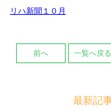
リハ新聞１０月
活動のご報
はなぶさ消化器・内視鏡
介護老人保健施設 長寿の
採用情報
最新情報
前へ
一覧へ戻
短期入所療養介護ショー
トピック・写真
活動のご報
長寿の里通所リハビリテ
デイサービス便り
最新記