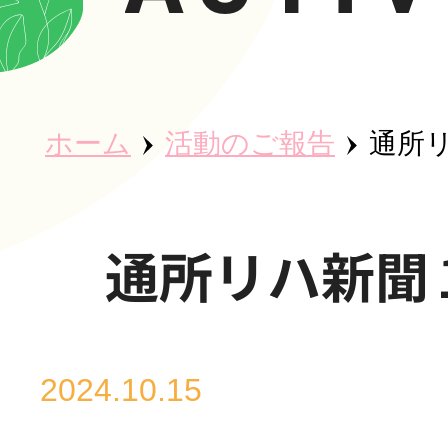
ホーム
ホーム
活動のご報告
通所
秀英会につ
通所リハ新聞
魅力・取り
2024.10.15
事業所紹介