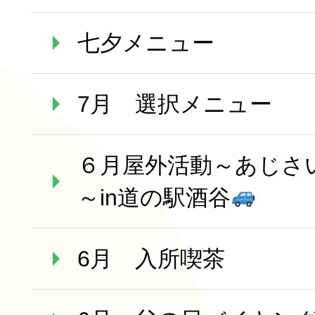
長寿の里 デイサービスセ
グループホーム便り
七夕メニュー
グループホーム 長寿
通所リハビリテーション
7月 選択メニュー
長寿の里在宅介護支援セ
６月屋外活動～あじさ
一覧
～in道の駅酒谷
その他
6月 入所喫茶