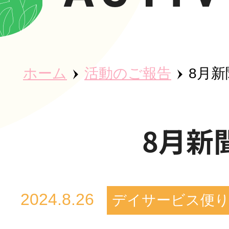
ホーム
ホーム
活動のご報告
8月新
秀英会につ
8月新
魅力・取り
2024.8.26
デイサービス便
事業所紹介