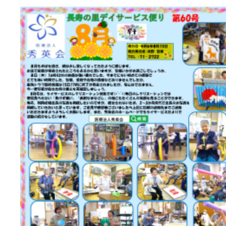
活動のご報
はなぶさ消化器・内視鏡
介護老人保健施設 長寿の
採用情報
最新情報
短期入所療養介護ショー
トピック・写真
活動のご報
長寿の里通所リハビリテ
デイサービス便り