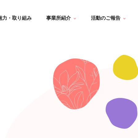
はなぶさ消化器・内視鏡クリニック
一覧
介護老人保健施設 長寿の里
最新情報
魅力・取り組み
事業所紹介
活動のご報告
短期入所療養介護ショートステイ
トピック・写真
長寿の里通所リハビリテーション
デイサービス便り
長寿の里 デイサービスセンター
グループホーム便り
はなぶさ消化器・内視鏡クリニック
一覧
グループホーム 長寿
通所リハビリテーション便り
介護老人保健施設 長寿の里
最新情報
長寿の里在宅介護支援センター
その他
短期入所療養介護ショートステイ
トピック・写真
長寿の里通所リハビリテーション
デイサービス便り
長寿の里 デイサービスセンター
グループホーム便り
グループホーム 長寿
通所リハビリテーション便り
長寿の里在宅介護支援センター
その他